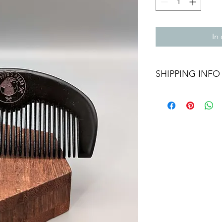
In
SHIPPING INFO
We aim to dispatch al
Orders within the UK 
48hour tracking servi
sent out as Internati
number provided.