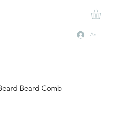
am
Geschäft
Gift Card
Kontakt
Loyalty
Anmelden
 Beard Beard Comb