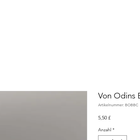
Zuhause
Über
Triff das Te
Von Odins
Artikelnummer: BOBBC
Preis
5,50 £
Anzahl
*